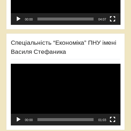
00:00
04:07
Спеціальність “Економіка” ПНУ імені
Василя Стефаника
Відеопрогравач
00:00
01:03