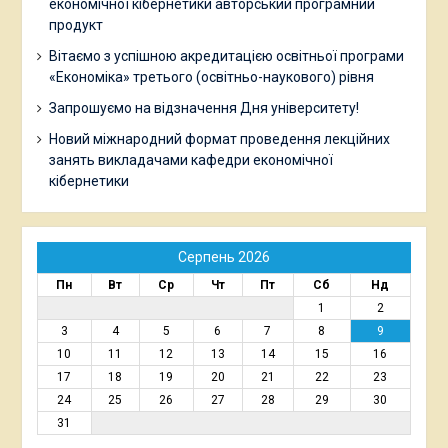
економічної кібернетики авторський програмний
продукт
Вітаємо з успішною акредитацією освітньої програми
«Економіка» третього (освітньо-наукового) рівня
Запрошуємо на відзначення Дня університету!
Новий міжнародний формат проведення лекційних
занять викладачами кафедри економічної
кібернетики
Серпень 2026
Пн
Вт
Ср
Чт
Пт
Сб
Нд
1
2
3
4
5
6
7
8
9
10
11
12
13
14
15
16
17
18
19
20
21
22
23
24
25
26
27
28
29
30
31