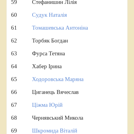
59 Стефанишин Лілія
60
Судук Наталія
61
Томашевська Антоніна
62 Торбяк Богдан
63 Фурса Тетяна
64 Хабер Ірина
65
Ходоровська Маряна
66 Циганець Вячеслав
67
Ціжма Юрій
68 Чернявський Микола
69
Шкромида Віталій