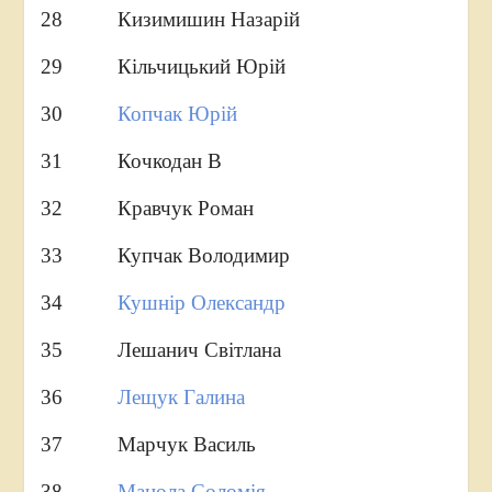
28 Кизимишин Назарій
29 Кільчицький Юрій
30
Копчак Юрій
31 Кочкодан В
32 Кравчук Роман
33 Купчак Володимир
34
Кушнір Олександр
35 Лешанич Світлана
36
Лещук Галина
37 Марчук Василь
38
Мацола Соломія