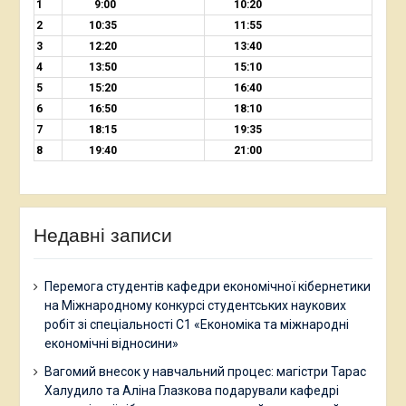
1
9:00
10:20
2
10:35
11:55
3
12:20
13:40
4
13:50
15:10
5
15:20
16:40
6
16:50
18:10
7
18:15
19:35
8
19:40
21:00
Недавні записи
Перемога студентів кафедри економічної кібернетики
на Міжнародному конкурсі студентських наукових
робіт зі спеціальності С1 «Економіка та міжнародні
економічні відносини»
Вагомий внесок у навчальний процес: магістри Тарас
Халудило та Аліна Глазкова подарували кафедрі