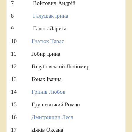
7 Войтович Андрій
8
Галущак Ірина
9 Галюк Лариса
10
Гнатюк Тарас
11 Гобир Ірина
12 Голубовський Любомир
13 Гонак Іванна
14
Гринів Любов
15 Грушевський Роман
16
Дмитришин Леся
17 Дяків Оксана