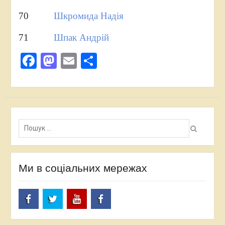
70
Шкромида Надія
71
Шпак Андрій
Facebook
Mastodon
Email
Поділитися
Пошук:
Ми в соціальних мережах
facebook
twitter
Youtube
facebook