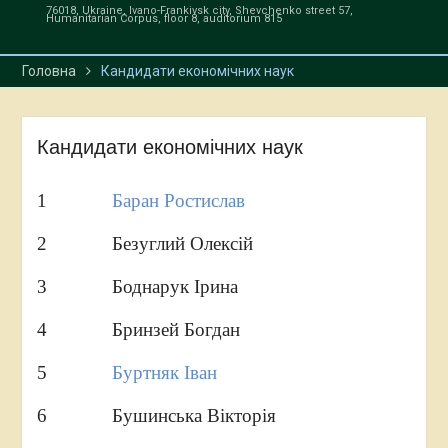
76018, Ukraine, Ivano-Frankivsk city, Shevchenko street 57,
«Економіка та міжнародні
Humanitarian Corpus, floor 8, auditorium 815
економічні відносини»
Головна
Кандидати економічних наук
Кандидати економічних наук
1
Баран Ростислав
2 Безуглий Олексій
3 Боднарук Ірина
4 Бринзей Богдан
5
Буртняк Іван
6 Бушинська Вікторія