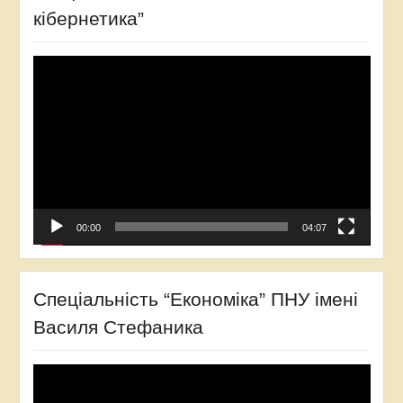
кібернетика”
Відеопрогравач
00:00
04:07
Спеціальність “Економіка” ПНУ імені
Василя Стефаника
Відеопрогравач