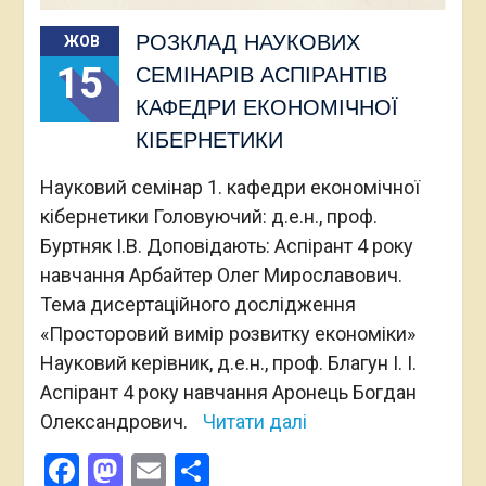
РОЗКЛАД НАУКОВИХ
ЖОВ
15
СЕМІНАРІВ АСПІРАНТІВ
КАФЕДРИ ЕКОНОМІЧНОЇ
КІБЕРНЕТИКИ
Науковий семінар 1. кафедри економічної
кібернетики Головуючий: д.е.н., проф.
Буртняк І.В. Доповідають: Аспірант 4 року
навчання Арбайтер Олег Мирославович.
Тема дисертаційного дослідження
«Просторовий вимір розвитку економіки»
Науковий керівник, д.е.н., проф. Благун І. І.
Аспірант 4 року навчання Аронець Богдан
Олександрович.
Читати далі
Facebook
Mastodon
Email
Поділитися