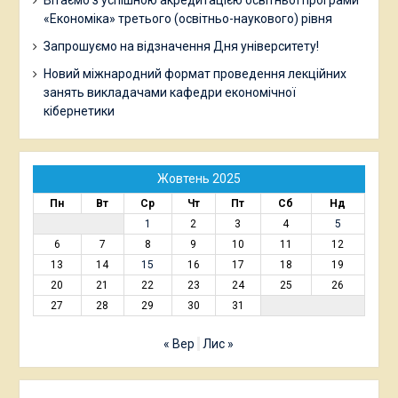
Вітаємо з успішною акредитацією освітньої програми
«Економіка» третього (освітньо-наукового) рівня
Запрошуємо на відзначення Дня університету!
Новий міжнародний формат проведення лекційних
занять викладачами кафедри економічної
кібернетики
Жовтень 2025
Пн
Вт
Ср
Чт
Пт
Сб
Нд
1
2
3
4
5
6
7
8
9
10
11
12
13
14
15
16
17
18
19
20
21
22
23
24
25
26
27
28
29
30
31
« Вер
Лис »