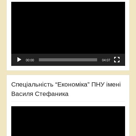
Відеопрогравач
00:00
04:07
Спеціальність “Економіка” ПНУ імені
Василя Стефаника
Відеопрогравач