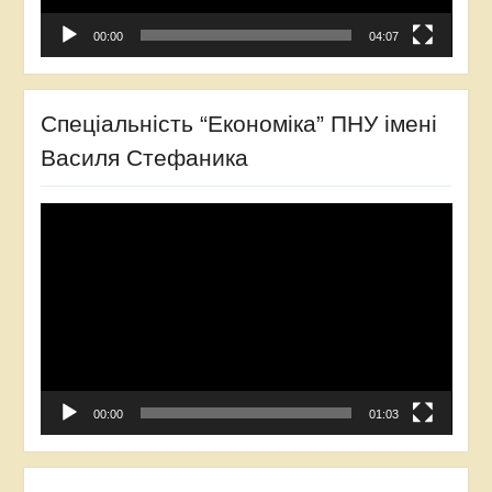
00:00
04:07
Спеціальність “Економіка” ПНУ імені
Василя Стефаника
Відеопрогравач
00:00
01:03