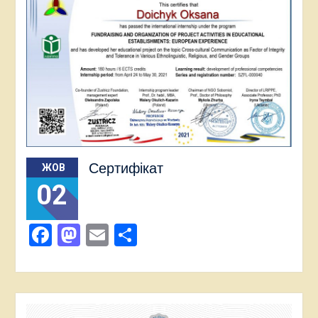
Сертифікат
ЖОВ
02
Facebook
Mastodon
Email
Поділитися