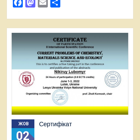
Facebook
Mastodon
Email
Поділитися
Сертифікат
ЖОВ
02