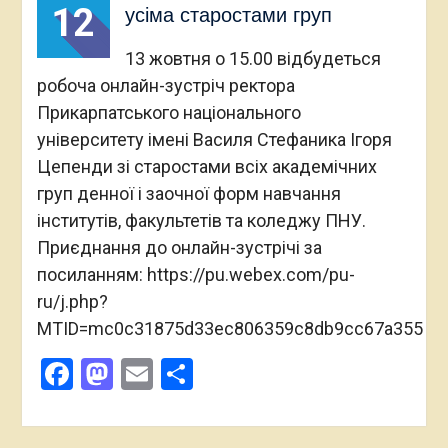
12
усіма старостами груп
13 жовтня о 15.00 відбудеться
робоча онлайн-зустріч ректора
Прикарпатського національного
університету імені Василя Стефаника Ігоря
Цепенди зі старостами всіх академічних
груп денної і заочної форм навчання
інститутів, факультетів та коледжу ПНУ.
Приєднання до онлайн-зустрічі за
посиланням: https://pu.webex.com/pu-
ru/j.php?
MTID=mc0c31875d33ec806359c8db9cc67a355
Facebook
Mastodon
Email
Поділитися