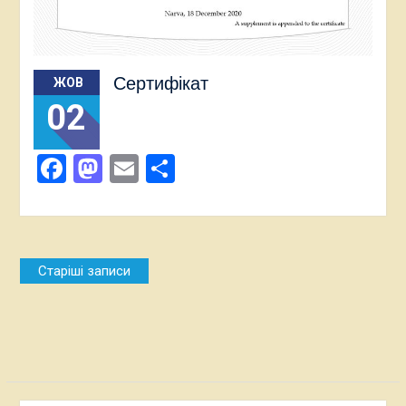
Сертифікат
ЖОВ
02
Facebook
Mastodon
Email
Поділитися
Навігація
Старіші записи
за
записами