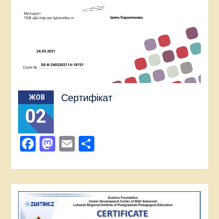
Сертифікат
ЖОВ
02
Facebook
Mastodon
Email
Поділитися