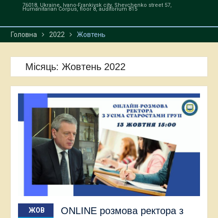
економічні відносини»
76018, Ukraine, Ivano-Frankivsk city, Shevchenko street 57,
Humanitarian Corpus, floor 8, auditorium 815
Головна
2022
Жовтень
Місяць:
Жовтень 2022
ONLINE розмова ректора з
ЖОВ