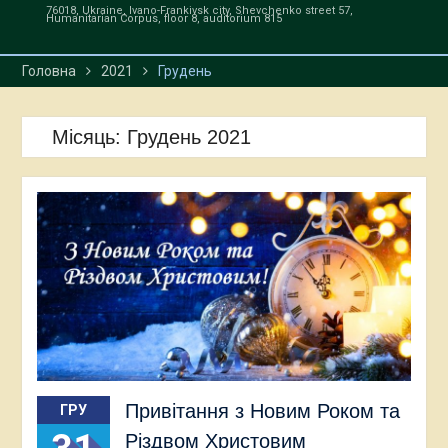
76018, Ukraine, Ivano-Frankivsk city, Shevchenko street 57,
продукт
Humanitarian Corpus, floor 8, auditorium 815
Головна
2021
Грудень
Місяць:
Грудень 2021
Привітання з Новим Роком та
ГРУ
Різдвом Христовим