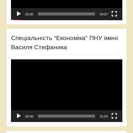
00:00
04:07
Спеціальність “Економіка” ПНУ імені
Василя Стефаника
Відеопрогравач
00:00
01:03