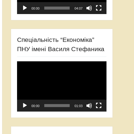
00:00
04:07
Спеціальність “Економіка”
ПНУ імені Василя Стефаника
Відеопрогравач
00:00
01:03