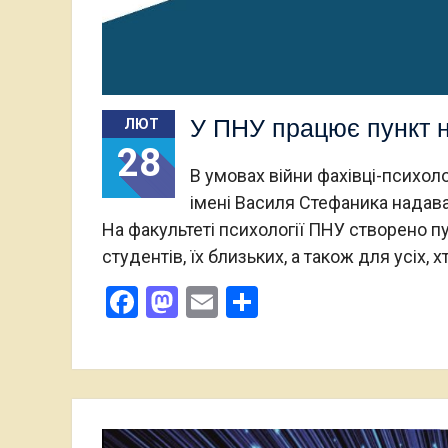
У ПНУ працює пункт н
ЛЮТ
28
В умовах війни фахівці-психол
імені Василя Стефаника надава
На факультеті психології ПНУ створено п
студентів, їх близьких, а також для усіх,
Facebook
Mastodon
Email
Поділитися