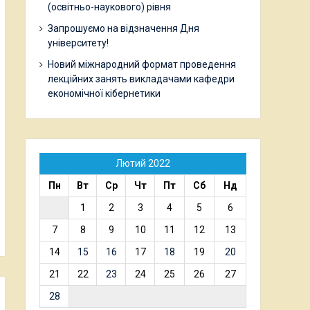
(освітньо-наукового) рівня
Запрошуємо на відзначення Дня
університету!
Новий міжнародний формат проведення
лекційних занять викладачами кафедри
економічної кібернетики
Лютий 2022
Пн
Вт
Ср
Чт
Пт
Сб
Нд
1
2
3
4
5
6
7
8
9
10
11
12
13
14
15
16
17
18
19
20
21
22
23
24
25
26
27
28