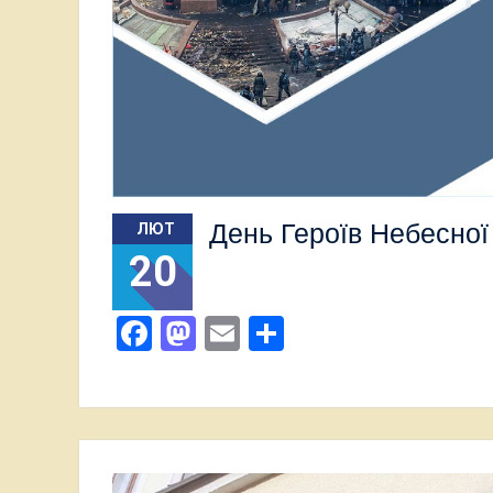
День Героїв Небесної 
ЛЮТ
20
Facebook
Mastodon
Email
Поділитися