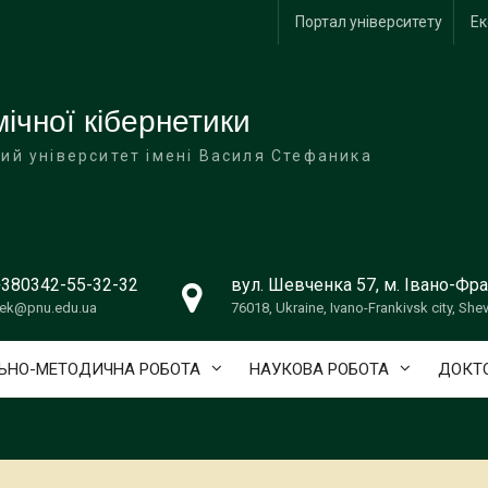
Портал університету
Ек
ічної кібернетики
ий університет імені Василя Стефаника
+380342-55-32-32
вул. Шевченка 57, м. Івано-Фра
ek@pnu.edu.ua
76018, Ukraine, Ivano-Frankivsk city, She
ЬНО-МЕТОДИЧНА РОБОТА
НАУКОВА РОБОТА
ДОКТО