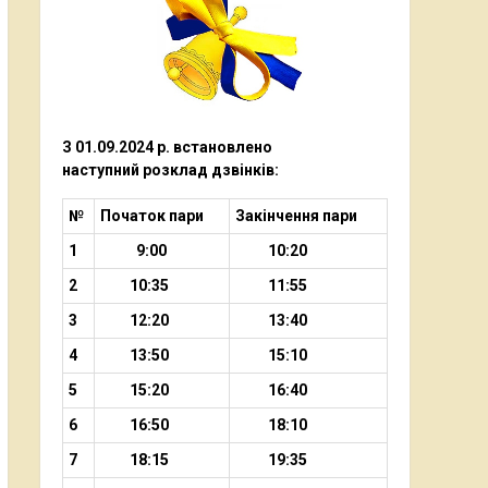
З 01.09.2024 р. встановлено
наступний
розклад дзвінків:
№
Початок пари
Закінчення пари
1
9:00
10:20
2
10:35
11:55
3
12:20
13:40
4
13:50
15:10
5
15:20
16:40
6
16:50
18:10
7
18:15
19:35