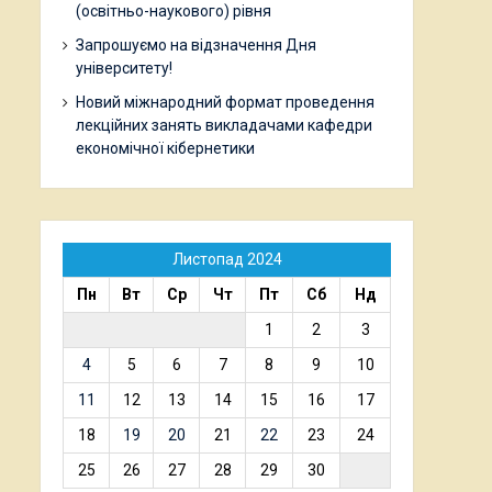
(освітньо-наукового) рівня
Запрошуємо на відзначення Дня
університету!
Новий міжнародний формат проведення
лекційних занять викладачами кафедри
економічної кібернетики
Листопад 2024
Пн
Вт
Ср
Чт
Пт
Сб
Нд
1
2
3
4
5
6
7
8
9
10
11
12
13
14
15
16
17
18
19
20
21
22
23
24
25
26
27
28
29
30