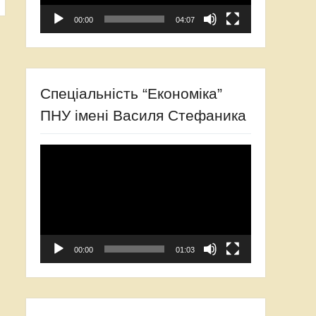
00:00
04:07
Спеціальність “Економіка”
ПНУ імені Василя Стефаника
Відеопрогравач
00:00
01:03