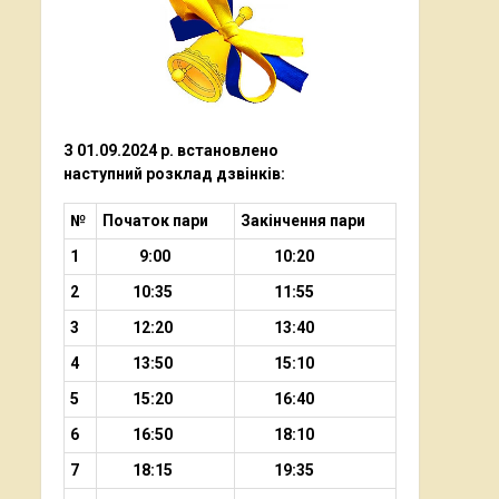
З 01.09.2024 р. встановлено
наступний
розклад дзвінків:
№
Початок пари
Закінчення пари
1
9:00
10:20
2
10:35
11:55
3
12:20
13:40
4
13:50
15:10
5
15:20
16:40
6
16:50
18:10
7
18:15
19:35