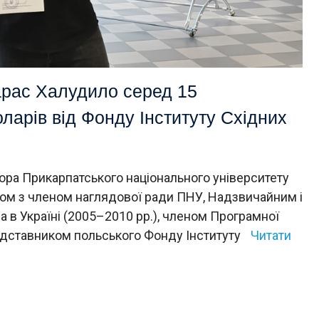
арас Халудило серед 15
оларів від Фонду Інституту Східних
ора Прикарпатського національного університету
зом з членом наглядової ради ПНУ, Надзвичайним і
в Україні (2005–2010 рр.), членом Програмної
едставником польського Фонду Інституту
Читати