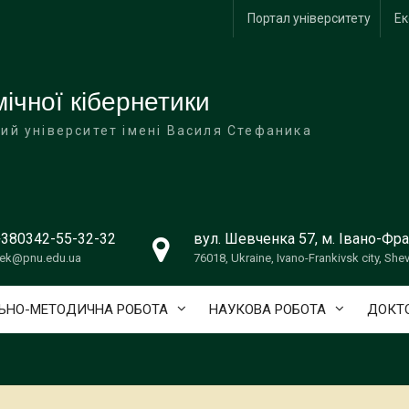
Портал університету
Ек
ічної кібернетики
ий університет імені Василя Стефаника
+380342-55-32-32
вул. Шевченка 57, м. Івано-Фра
ek@pnu.edu.ua
76018, Ukraine, Ivano-Frankivsk city, She
ЬНО-МЕТОДИЧНА РОБОТА
НАУКОВА РОБОТА
ДОКТО