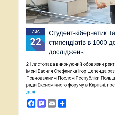
Студент-кібернетик Т
ЛИС
22
стипендіатів в 1000 д
досліджень
21 листопада виконуючий обов’язки рект
імені Василя Стефаника Ігор Цепенда ра
Повноважним Послом Республіки Польща 
ради Економічного форуму в Карпачі, пр
далі
Facebook
Mastodon
Email
Поділитися