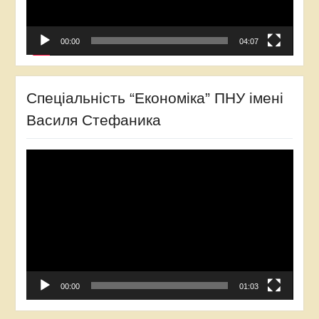
00:00
04:07
Спеціальність “Економіка” ПНУ імені
Василя Стефаника
Відеопрогравач
00:00
01:03