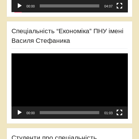
00:00
04:07
Спеціальність “Економіка” ПНУ імені
Василя Стефаника
Відеопрогравач
00:00
01:03
Студенти про спеціальність