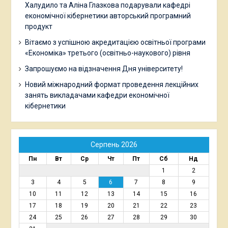
Халудило та Аліна Глазкова подарували кафедрі
економічної кібернетики авторський програмний
продукт
Вітаємо з успішною акредитацією освітньої програми
«Економіка» третього (освітньо-наукового) рівня
Запрошуємо на відзначення Дня університету!
Новий міжнародний формат проведення лекційних
занять викладачами кафедри економічної
кібернетики
Серпень 2026
Пн
Вт
Ср
Чт
Пт
Сб
Нд
1
2
3
4
5
6
7
8
9
10
11
12
13
14
15
16
17
18
19
20
21
22
23
24
25
26
27
28
29
30